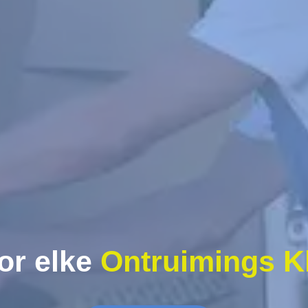
or elke
Ontruimings K