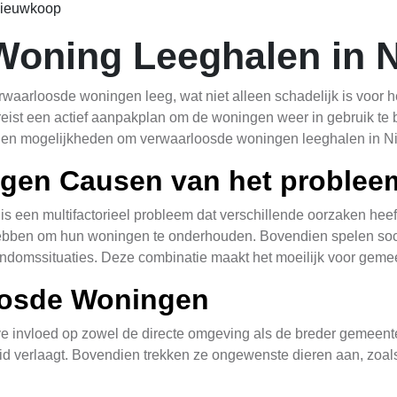
Nieuwkoop
Woning Leeghalen in 
rwaarloosde woningen leeg, wat niet alleen schadelijk is voor h
ist een actief aanpakplan om de woningen weer in gebruik te br
en en mogelijkheden om verwaarloosde woningen leeghalen in 
gen Causen van het problee
 een multifactorieel probleem dat verschillende oorzaken heeft
ebben om hun woningen te onderhouden. Bovendien spelen socia
ndomssituaties. Deze combinatie maakt het moeilijk voor gemeen
oosde Woningen
invloed op zowel de directe omgeving als de breder gemeente
eid verlaagt. Bovendien trekken ze ongewenste dieren aan, zoals
eren verwaarloosde woningen de waarde van omringende eigend