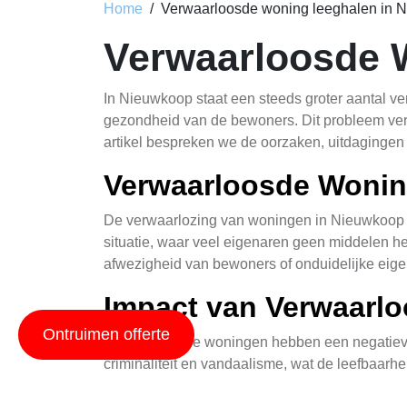
Home
Verwaarloosde woning leeghalen in 
Verwaarloosde 
In Nieuwkoop staat een steeds groter aantal ve
gezondheid van de bewoners. Dit probleem vere
artikel bespreken we de oorzaken, uitdaging
Verwaarloosde Wonin
De verwaarlozing van woningen in Nieuwkoop is
situatie, waar veel eigenaren geen middelen h
afwezigheid van bewoners of onduidelijke eige
Impact van Verwaarl
Ontruimen offerte
Verwaarloosde woningen hebben een negatieve 
criminaliteit en vandaalisme, wat de leefbaarh
gezondheidsrisico vormen. Daarnaast vermind